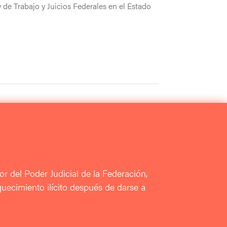
y de Trabajo y Juicios Federales en el Estado
or del Poder Judicial de la Federación,
quecimiento ilícito después de darse a