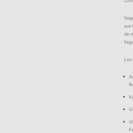
Cons
Segú
sus 
de m
lleg
Los 
A
fe
Ka
Ví
V
Fe