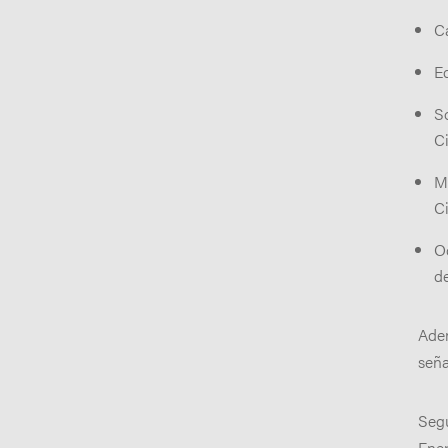
C
E
S
Ci
M
Ci
O
d
Adem
seña
Seg
Ene