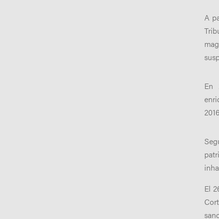
A pa
Tri
magi
susp
En 
enri
2016
Seg
patr
inha
El 2
Cor
sanc