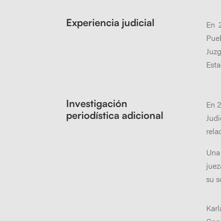
Experiencia judicial
En 2
Pueb
Juzg
Esta
Investigación
En 2
periodística adicional
Judi
rela
Una 
juez
su s
Kar