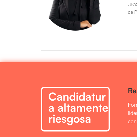
Juez
de P
Re
Candidatur
a altamente
For
lid
riesgosa
con