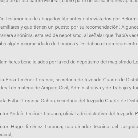
ejo de la Judicatura Federal, como parte de las sanciones aplic
n testimonios de abogados litigantes entrevistados por Reform
familiares y que tienen un puesto por su recomendación”. Algunos
anera anónima, esta red de nepotismo, al señalar que “había vece
aba algún recomendado de Loranca y les daban el nombramiento a
familiares beneficiados por la red de nepotismo del magistrado L
na Rosa Jiménez Loranca, secretaria de Juzgado Cuarto de Distri
deral en materia de Amparo Civil, Administrativa y de Trabajo y Ju
rla Esther Loranca Ochoa, secretaria del Juzgado Cuarto de Distr
ctor Andrés Jiménez Loranca, oficial administrativo del Juzgado P
íctor Hugo Jiménez Loranca, coordinador técnico del Juzgado
deral;