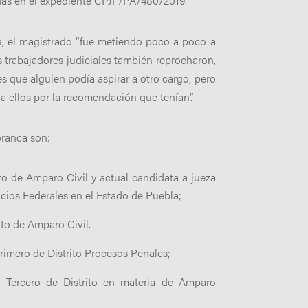
adas en el expediente CPJF/PA/480/2019.
a, el magistrado “fue metiendo poco a poco a
 trabajadores judiciales también reprocharon,
s que alguien podía aspirar a otro cargo, pero
 ellos por la recomendación que tenían”.
oranca son:
to de Amparo Civil y actual candidata a jueza
icios Federales en el Estado de Puebla;
ito de Amparo Civil.
rimero de Distrito Procesos Penales;
 Tercero de Distrito en materia de Amparo