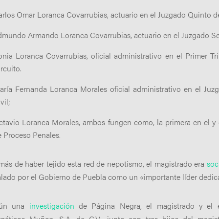
arlos Omar Loranca Covarrubias, actuario en el Juzgado Quinto de
dmundo Armando Loranca Covarrubias, actuario en el Juzgado Se
onia Loranca Covarrubias, oficial administrativo en el Primer T
rcuito.
aría Fernanda Loranca Morales oficial administrativo en el Ju
vil;
ctavio Loranca Morales, ambos fungen como, la primera en el y 
e Proceso Penales.
ás de haber tejido esta red de nepotismo, el magistrado era
soc
lado por el Gobierno de Puebla como un «importante líder dedic
ún una
investigación
de Página Negra, el magistrado y el e
rgéticos Muñoz, S.A. de C.V., junto con tres hijos del magis