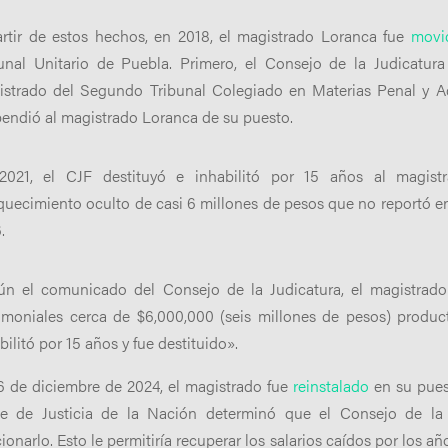
rtir de estos hechos, en 2018, el magistrado Loranca fue
movi
bunal Unitario de Puebla. Primero, el Consejo de la Judicatu
strado del Segundo Tribunal Colegiado en Materias Penal y Ad
endió al magistrado Loranca de su puesto.
2021, el CJF destituyó e inhabilitó por 15 años al magis
quecimiento oculto de casi 6 millones de pesos que no reportó en
.
ún el comunicado del Consejo de la Judicatura, el magistrado
imoniales cerca de $6,000,000 (seis millones de pesos) produc
bilitó por 15 años y fue destituido».
6 de diciembre de 2024, el magistrado fue
reinstalado
en su pues
te de Justicia de la Nación determinó que el Consejo de la 
ionarlo. Esto le permitiría recuperar los salarios caídos por los 