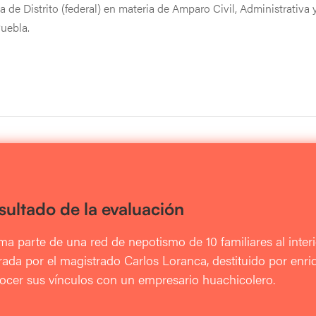
a de Distrito (federal) en materia de Amparo Civil, Administrativa 
uebla.
sultado de la evaluación
ma parte de una red de nepotismo de 10 familiares al interi
erada por el magistrado Carlos Loranca, destituido por enri
ocer sus vínculos con un empresario huachicolero.