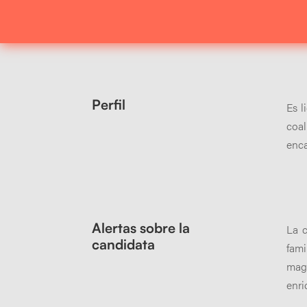
Perfil
Es l
coa
enca
Alertas sobre la
La c
candidata
fam
mag
enri